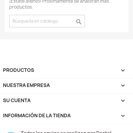
¡Estate atento! Próximamente se añadirán más
productos.

PRODUCTOS

NUESTRA EMPRESA

SU CUENTA

INFORMACIÓN DE LA TIENDA
keyboard_arrow_down