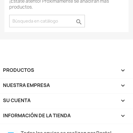
¡Estate atento! Próximamente se añadirán más
productos.

PRODUCTOS

NUESTRA EMPRESA

SU CUENTA

INFORMACIÓN DE LA TIENDA
keyboard_arrow_down