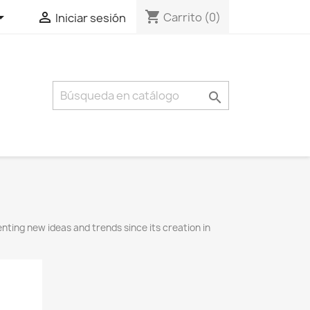
shopping_cart


Carrito
(0)
Iniciar sesión

ting new ideas and trends since its creation in